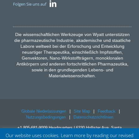
Folgen Sie uns auf
Die wissenschaftlichen Werkzeuge von Wyatt unterstützen
die pharmazeutische Industrie, akademische und staatliche
Labore weltweit bei der Erforschung und Entwicklung
neuartiger Therapeutika, einschließlich Impfstoffen,
Genvektoren, Nano-Wirkstoffträgern, monoklonalen
Antikörpern und anderen fortschrittlichen Pharmazeutika,
sowie in den grundlegenden Lebens- und
Materialwissenschaften.
Globale Niederlassungen
|
Site Map
|
Feedback
|
Nutzungsbedingungen
|
Datenschutzrichtlinien
+1 805-681-9009 Headquarters | 6330 Hollister Ave, Santa
Barbara, CA 93117
Our website uses cookies. Learn more by reading our revised