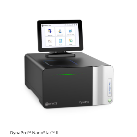
DynaPro™ NanoStar™ II