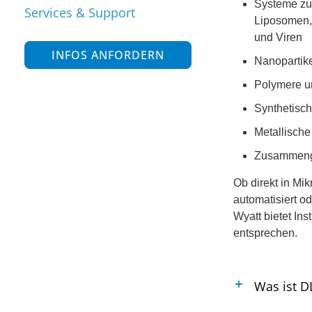
Systeme zur
Services & Support
Liposomen, 
und Viren
INFOS ANFORDERN
Nanopartike
Polymere u
Synthetisch
Metallische
Zusammeng
Ob direkt in Mik
automatisiert o
Wyatt bietet In
entsprechen.
Was ist D