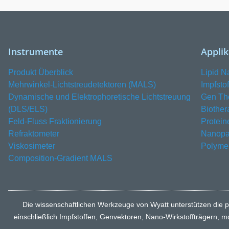
Instrumente
Appli
Produkt Überblick
Lipid N
Mehrwinkel-Lichtstreudetektoren (MALS)
Impfsto
Dynamische und Elektrophoretische Lichtstreuung
Gen Th
(DLS/ELS)
Biother
Feld-Fluss Fraktionierung
Protein
Refraktometer
Nanopar
Viskosimeter
Polyme
Composition-Gradient MALS
Die wissenschaftlichen Werkzeuge von Wyatt unterstützen die p
einschließlich Impfstoffen, Genvektoren, Nano-Wirkstoffträgern, 