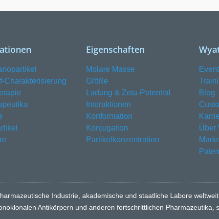
kationen
Eigenschaften
Wyat
anopartikel
Molare Masse
Event
ff-Charakterisierung
Größe
Train
erapie
Ladung & Zeta-Potential
Blog
apeutika
Interaktionen
Custo
e
Konformation
Karri
tikel
Konjugation
Über 
re
Partikelkonzentration
Mark
Paten
harmazeutische Industrie, akademische und staatliche Labore weltweit
monoklonalen Antikörpern und anderen fortschrittlichen Pharmazeutika