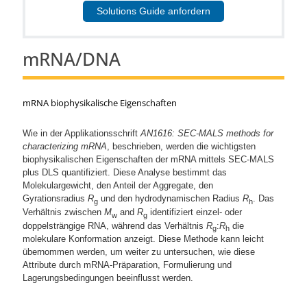
Solutions Guide anfordern
mRNA/DNA
mRNA biophysikalische Eigenschaften
Wie in der Applikationsschrift
AN1616: SEC-MALS methods for
characterizing mRNA
, beschrieben, werden die wichtigsten
biophysikalischen Eigenschaften der mRNA mittels SEC-MALS
plus DLS quantifiziert. Diese Analyse bestimmt das
Molekulargewicht, den Anteil der Aggregate, den
Gyrationsradius
R
und den hydrodynamischen Radius
R
. Das
g
h
Verhältnis zwischen
M
and
R
identifiziert einzel- oder
w
g
doppelsträngige RNA, während das Verhältnis
R
:
R
die
g
h
molekulare Konformation anzeigt. Diese Methode kann leicht
übernommen werden, um weiter zu untersuchen, wie diese
Attribute durch mRNA-Präparation, Formulierung und
Lagerungsbedingungen beeinflusst werden.