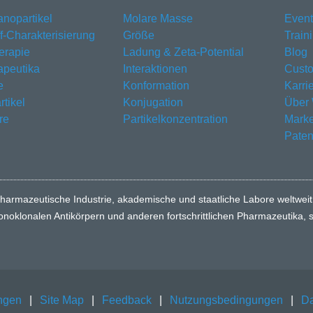
anopartikel
Molare Masse
Event
ff-Charakterisierung
Größe
Train
erapie
Ladung & Zeta-Potential
Blog
apeutika
Interaktionen
Custo
e
Konformation
Karri
tikel
Konjugation
Über 
re
Partikelkonzentration
Mark
Paten
harmazeutische Industrie, akademische und staatliche Labore weltweit
monoklonalen Antikörpern und anderen fortschrittlichen Pharmazeutika
ngen
|
Site Map
|
Feedback
|
Nutzungsbedingungen
|
Da