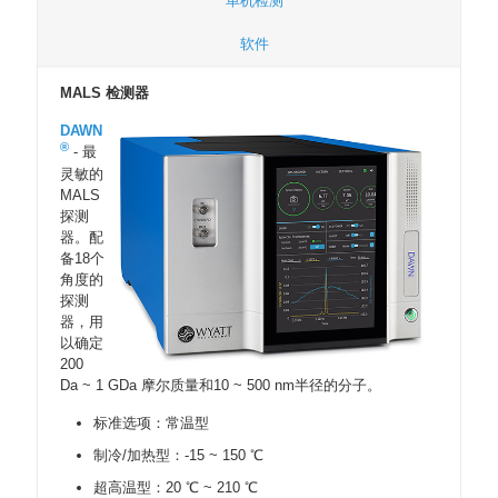
单机检测
软件
MALS 检测器
DAWN
®
- 最
灵敏的
MALS
探测
器。配
备18个
角度的
探测
器，用
以确定
200
Da ~ 1 GDa 摩尔质量和10 ~ 500 nm半径的分子。
标准选项：常温型
制冷/加热型：-15 ~ 150 ℃
超高温型：20 ℃ ~ 210 ℃