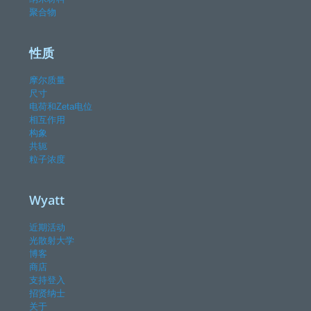
聚合物
性质
摩尔质量
尺寸
电荷和Zeta电位
相互作用
构象
共轭
粒子浓度
Wyatt
近期活动
光散射大学
博客
商店
支持登入
招贤纳士
关于