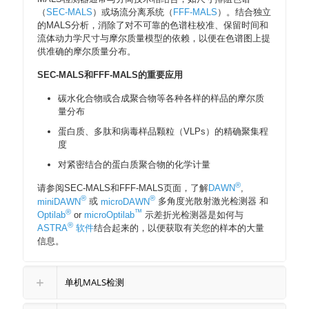
（
SEC-MALS
）或场流分离系统（
FFF-MALS
）。结合独立
的MALS分析，消除了对不可靠的色谱柱校准、保留时间和
流体动力学尺寸与摩尔质量模型的依赖，以便在色谱图上提
供准确的摩尔质量分布。
SEC-MALS和FFF-MALS的重要应用
碳水化合物或合成聚合物等各种各样的样品的摩尔质
量分布
蛋白质、多肽和病毒样品颗粒（VLPs）的精确聚集程
度
对紧密结合的蛋白质聚合物的化学计量
®
请参阅SEC-MALS和FFF-MALS页面，了解
DAWN
,
®
®
miniDAWN
或
microDAWN
多角度光散射激光检测器 和
®
™
Optilab
or
microOptilab
示差折光检测器是如何与
®
ASTRA
软件
结合起来的，以便获取有关您的样本的大量
信息。
单机MALS检测