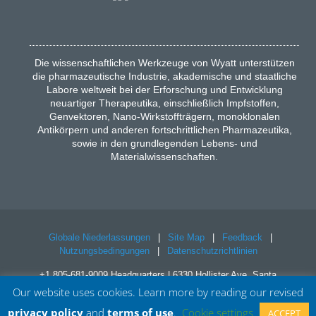
Die wissenschaftlichen Werkzeuge von Wyatt unterstützen
die pharmazeutische Industrie, akademische und staatliche
Labore weltweit bei der Erforschung und Entwicklung
neuartiger Therapeutika, einschließlich Impfstoffen,
Genvektoren, Nano-Wirkstoffträgern, monoklonalen
Antikörpern und anderen fortschrittlichen Pharmazeutika,
sowie in den grundlegenden Lebens- und
Materialwissenschaften.
Globale Niederlassungen
|
Site Map
|
Feedback
|
Nutzungsbedingungen
|
Datenschutzrichtlinien
+1 805-681-9009 Headquarters | 6330 Hollister Ave, Santa
Barbara, CA 93117
Our website uses cookies. Learn more by reading our revised
© Wyatt Technology Corporation. All rights reserved.
privacy policy
and
terms of use
.
Cookie settings
ACCEPT